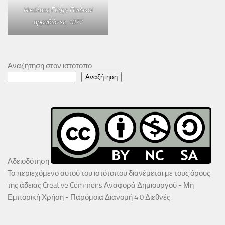
Νικόλαος Γύζης,
Παιδικοί
αρραβώνες
, 1877
Αναζήτηση στον ιστότοπο
Αναζήτηση
Αδειοδότηση
Το περιεχόμενο αυτού του ιστότοπου διανέμεται με τους όρους
της άδειας
Creative Commons Αναφορά Δημιουργού - Μη
Εμπορική Χρήση - Παρόμοια Διανομή 4.0 Διεθνές
.