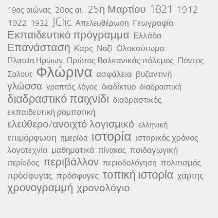
25η Μαρτίου
1821
1912
20ος αι.
19ος αιώνας
JClic
1922
Γεωγραφία
1932
Απελευθέρωση
Εκπαιδευτικό πρόγραμμα
Ελλάδα
Επανάσταση
Καρς
Ολοκαύτωμα
Ναζί
Πρώτος Βαλκανικός πόλεμος
Πόντος
Πλατεία Ηρώων
Φλώρινα
ασφάλεια
βυζαντινή
Σαλούτ
γλώσσα
διαδίκτυο
γραπτός λόγος
διαδραστική
διαδραστικό παιχνίδι
διαδραστικός
εκπαιδευτική ρομποτική
ελεύθερο/ανοιχτό λογισμικό
ελληνική
ιστορία
επιμόρφωση
ιστορικός χρόνος
ημερίδα
λογοτεχνία
μαθηματικά
παιδαγωγική
πίνακας
περιβάλλον
πολιτισμός
περίοδος
περιοδολόγηση
τοπική ιστορία
πρόσφυγας
χάρτης
πρόσφυγες
χρονογραμμή
χρονολόγιο