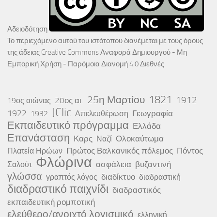
Αδειοδότηση
Το περιεχόμενο αυτού του ιστότοπου διανέμεται με τους όρους
της άδειας
Creative Commons Αναφορά Δημιουργού - Μη
Εμπορική Χρήση - Παρόμοια Διανομή 4.0 Διεθνές
.
25η Μαρτίου
1821
1912
20ος αι.
19ος αιώνας
JClic
1922
Γεωγραφία
1932
Απελευθέρωση
Εκπαιδευτικό πρόγραμμα
Ελλάδα
Επανάσταση
Καρς
Ολοκαύτωμα
Ναζί
Πρώτος Βαλκανικός πόλεμος
Πόντος
Πλατεία Ηρώων
Φλώρινα
ασφάλεια
βυζαντινή
Σαλούτ
γλώσσα
διαδίκτυο
γραπτός λόγος
διαδραστική
διαδραστικό παιχνίδι
διαδραστικός
εκπαιδευτική ρομποτική
ελεύθερο/ανοιχτό λογισμικό
ελληνική