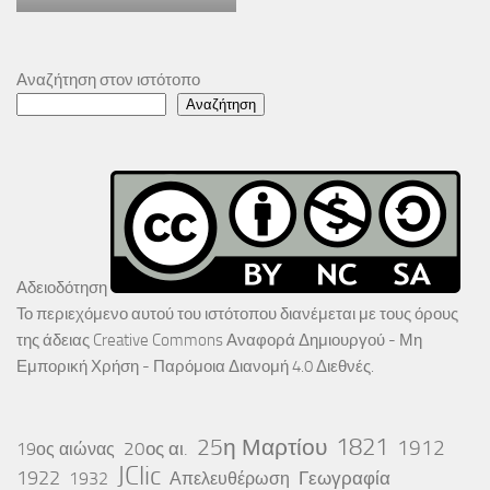
Αναζήτηση στον ιστότοπο
Αναζήτηση
Αδειοδότηση
Το περιεχόμενο αυτού του ιστότοπου διανέμεται με τους όρους
της άδειας
Creative Commons Αναφορά Δημιουργού - Μη
Εμπορική Χρήση - Παρόμοια Διανομή 4.0 Διεθνές
.
25η Μαρτίου
1821
1912
20ος αι.
19ος αιώνας
JClic
1922
Γεωγραφία
1932
Απελευθέρωση