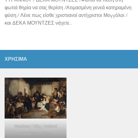
φωτιά θηρία να σας θερίση /Ατιμασμένη γενεά κατηραμένη
φύση./ Λένε πως είσθε χριστιανοί αντίχριστοι Μοyyόλοι /
και ΔΕΚΑ ΜΟΥΝΤΖΕΣ νάχετε...
ΧΡΗΣΙΜΑ
Νικόλαος Γύζης,
Παιδικοί
αρραβώνες
, 1877