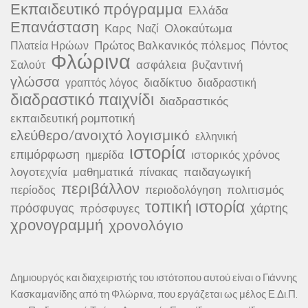
Εκπαιδευτικό πρόγραμμα
Ελλάδα
Επανάσταση
Καρς
Ολοκαύτωμα
Ναζί
Πρώτος Βαλκανικός πόλεμος
Πόντος
Πλατεία Ηρώων
Φλώρινα
ασφάλεια
βυζαντινή
Σαλούτ
γλώσσα
διαδίκτυο
γραπτός λόγος
διαδραστική
διαδραστικό παιχνίδι
διαδραστικός
εκπαιδευτική ρομποτική
ελεύθερο/ανοιχτό λογισμικό
ελληνική
ιστορία
επιμόρφωση
ιστορικός χρόνος
ημερίδα
λογοτεχνία
μαθηματικά
παιδαγωγική
πίνακας
περιβάλλον
πολιτισμός
περίοδος
περιοδολόγηση
τοπική ιστορία
πρόσφυγας
χάρτης
πρόσφυγες
χρονογραμμή
χρονολόγιο
Δημιουργός και διαχειριστής του ιστότοπου αυτού είναι ο Γιάννης
Κασκαμανίδης από τη Φλώρινα, που εργάζεται ως μέλος Ε.Δι.Π.