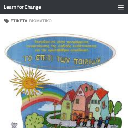
Learn for Change
Skip to content
ΕΤΙΚΈΤΑ:
ΒΙΩΜΑΤΙΚΌ