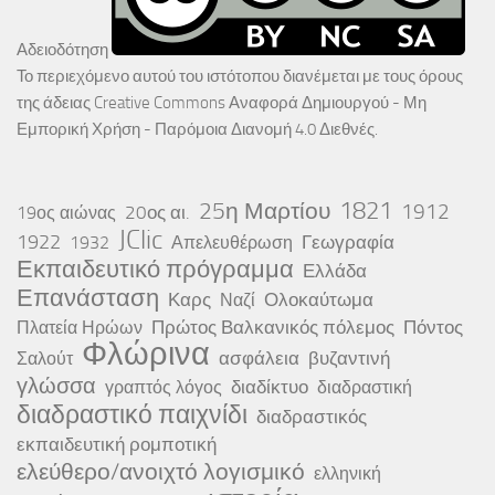
Αδειοδότηση
Το περιεχόμενο αυτού του ιστότοπου διανέμεται με τους όρους
της άδειας
Creative Commons Αναφορά Δημιουργού - Μη
Εμπορική Χρήση - Παρόμοια Διανομή 4.0 Διεθνές
.
25η Μαρτίου
1821
1912
20ος αι.
19ος αιώνας
JClic
1922
Γεωγραφία
1932
Απελευθέρωση
Εκπαιδευτικό πρόγραμμα
Ελλάδα
Επανάσταση
Καρς
Ολοκαύτωμα
Ναζί
Πρώτος Βαλκανικός πόλεμος
Πόντος
Πλατεία Ηρώων
Φλώρινα
ασφάλεια
βυζαντινή
Σαλούτ
γλώσσα
διαδίκτυο
γραπτός λόγος
διαδραστική
διαδραστικό παιχνίδι
διαδραστικός
εκπαιδευτική ρομποτική
ελεύθερο/ανοιχτό λογισμικό
ελληνική