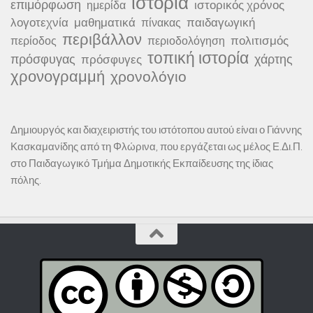
ιστορία
επιμόρφωση
ιστορικός χρόνος
ημερίδα
λογοτεχνία
μαθηματικά
παιδαγωγική
πίνακας
περιβάλλον
πολιτισμός
περίοδος
περιοδολόγηση
τοπική ιστορία
πρόσφυγας
χάρτης
πρόσφυγες
χρονογραμμή
χρονολόγιο
Δημιουργός και διαχειριστής του ιστότοπου αυτού είναι ο Γιάννης
Κασκαμανίδης από τη Φλώρινα, που εργάζεται ως μέλος Ε.Δι.Π.
στο Παιδαγωγικό Τμήμα Δημοτικής Εκπαίδευσης της ίδιας
πόλης.