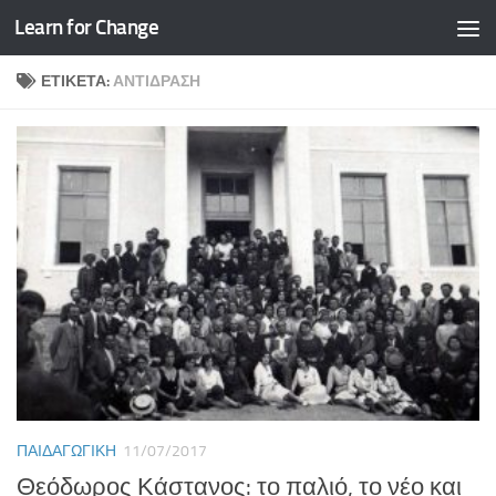
Learn for Change
Skip to content
ΕΤΙΚΈΤΑ:
ΑΝΤΊΔΡΑΣΗ
ΠΑΙΔΑΓΩΓΙΚΉ
11/07/2017
Θεόδωρος Κάστανος: το παλιό, το νέο και