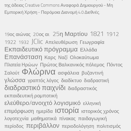
της άδειας
Creative Commons Αναφορά Δημιουργού - Μη
Εμπορική Χρήση - Παρόμοια Διανομή 4.0 Διεθνές
.
25η Μαρτίου
1821
1912
20ος αι.
19ος αιώνας
JClic
1922
Γεωγραφία
1932
Απελευθέρωση
Εκπαιδευτικό πρόγραμμα
Ελλάδα
Επανάσταση
Καρς
Ολοκαύτωμα
Ναζί
Πρώτος Βαλκανικός πόλεμος
Πόντος
Πλατεία Ηρώων
Φλώρινα
ασφάλεια
βυζαντινή
Σαλούτ
γλώσσα
διαδίκτυο
γραπτός λόγος
διαδραστική
διαδραστικό παιχνίδι
διαδραστικός
εκπαιδευτική ρομποτική
ελεύθερο/ανοιχτό λογισμικό
ελληνική
ιστορία
επιμόρφωση
ιστορικός χρόνος
ημερίδα
λογοτεχνία
μαθηματικά
παιδαγωγική
πίνακας
περιβάλλον
πολιτισμός
περίοδος
περιοδολόγηση