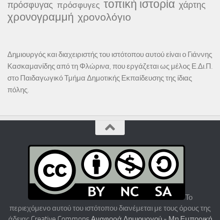
τοπική ιστορία
πρόσφυγας
χάρτης
πρόσφυγες
χρονογραμμή
χρονολόγιο
Δημιουργός και διαχειριστής του ιστότοπου αυτού είναι ο Γιάννης
Κασκαμανίδης από τη Φλώρινα, που εργάζεται ως μέλος Ε.Δι.Π.
στο Παιδαγωγικό Τμήμα Δημοτικής Εκπαίδευσης της ίδιας
πόλης.
Το
περιεχόμενο αυτού του ιστότοπου διανέμεται με τους όρους της
άδειας
Creative Commons Αναφορά Δημιουργού - Μη Εμπορική