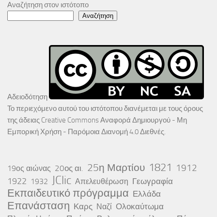
Αναζήτηση στον ιστότοπο
Αναζήτηση
Αδειοδότηση
Το περιεχόμενο αυτού του ιστότοπου διανέμεται με τους όρους
της άδειας
Creative Commons Αναφορά Δημιουργού - Μη
Εμπορική Χρήση - Παρόμοια Διανομή 4.0 Διεθνές
.
25η Μαρτίου
1821
1912
20ος αι.
19ος αιώνας
JClic
1922
Γεωγραφία
1932
Απελευθέρωση
Εκπαιδευτικό πρόγραμμα
Ελλάδα
Επανάσταση
Καρς
Ολοκαύτωμα
Ναζί