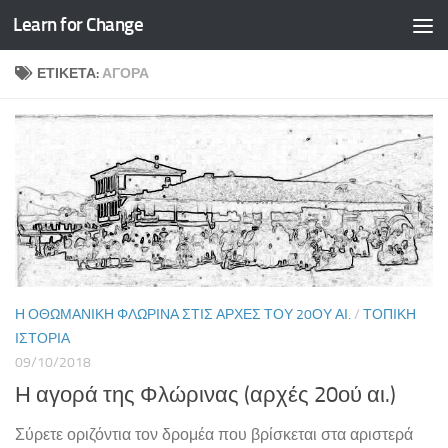
Learn for Change
Skip to content
ΕΤΙΚΈΤΑ:
ΑΓΟΡΆ
Η ΟΘΩΜΑΝΙΚΉ ΦΛΏΡΙΝΑ ΣΤΙΣ ΑΡΧΈΣ ΤΟΥ 20ΟΥ ΑΙ.
/
ΤΟΠΙΚΉ
ΙΣΤΟΡΊΑ
09/10/2018
Η αγορά της Φλώρινας (αρχές 20ού αι.)
Σύρετε οριζόντια τον δρομέα που βρίσκεται στα αριστερά