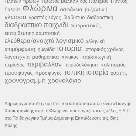
Πρώτος Βαλκανικός πόλεμος
Πόντος
Πλατεία Ηρώων
Φλώρινα
ασφάλεια
βυζαντινή
Σαλούτ
γλώσσα
διαδίκτυο
γραπτός λόγος
διαδραστική
διαδραστικό παιχνίδι
διαδραστικός
εκπαιδευτική ρομποτική
ελεύθερο/ανοιχτό λογισμικό
ελληνική
ιστορία
επιμόρφωση
ιστορικός χρόνος
ημερίδα
λογοτεχνία
μαθηματικά
παιδαγωγική
πίνακας
περιβάλλον
πολιτισμός
περίοδος
περιοδολόγηση
τοπική ιστορία
πρόσφυγας
χάρτης
πρόσφυγες
χρονογραμμή
χρονολόγιο
Δημιουργός και διαχειριστής του ιστότοπου αυτού είναι ο Γιάννης
Κασκαμανίδης από τη Φλώρινα, που εργάζεται ως μέλος Ε.Δι.Π.
στο Παιδαγωγικό Τμήμα Δημοτικής Εκπαίδευσης της ίδιας
πόλης.