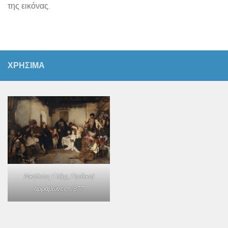
της εικόνας.
ΧΡΗΣΙΜΑ
Νικόλαος Γύζης,
Παιδικοί
αρραβώνες
, 1877