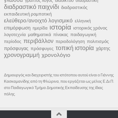
διαδίκτυο
γραπτός λόγος
διαδραστική
διαδραστικό παιχνίδι
διαδραστικός
εκπαιδευτική ρομποτική
ελεύθερο/ανοιχτό λογισμικό
ελληνική
ιστορία
επιμόρφωση
ιστορικός χρόνος
ημερίδα
λογοτεχνία
μαθηματικά
παιδαγωγική
πίνακας
περιβάλλον
πολιτισμός
περίοδος
περιοδολόγηση
τοπική ιστορία
πρόσφυγας
χάρτης
πρόσφυγες
χρονογραμμή
χρονολόγιο
Δημιουργός και διαχειριστής του ιστότοπου αυτού είναι ο Γιάννης
Κασκαμανίδης από τη Φλώρινα, που εργάζεται ως μέλος Ε.Δι.Π.
στο Παιδαγωγικό Τμήμα Δημοτικής Εκπαίδευσης της ίδιας
πόλης.