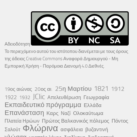
Αδειοδότηση
Το περιεχόμενο αυτού του ιστότοπου διανέμεται με τους όρους
της άδειας
Creative Commons Αναφορά Δημιουργού - Μη
Εμπορική Χρήση - Παρόμοια Διανομή 4.0 Διεθνές
.
25η Μαρτίου
1821
1912
20ος αι.
19ος αιώνας
JClic
1922
Γεωγραφία
1932
Απελευθέρωση
Εκπαιδευτικό πρόγραμμα
Ελλάδα
Επανάσταση
Καρς
Ολοκαύτωμα
Ναζί
Πρώτος Βαλκανικός πόλεμος
Πόντος
Πλατεία Ηρώων
Φλώρινα
ασφάλεια
βυζαντινή
Σαλούτ
γλώσσα