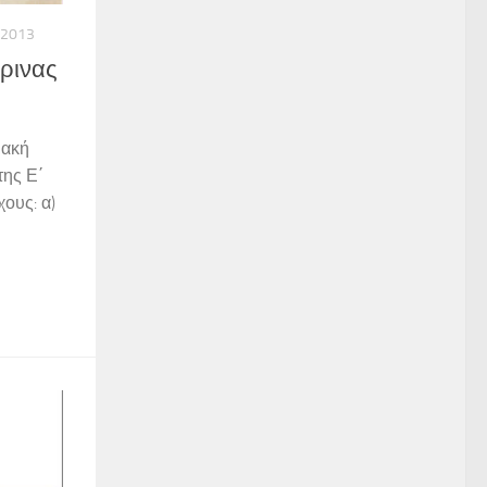
/2013
ρινας
ιακή
της Ε΄
χους: α)