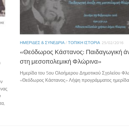
ΗΜΕΡΊΔΕΣ & ΣΥΝΈΔΡΙΑ
/
ΤΟΠΙΚΉ ΙΣΤΟΡΊΑ
25/02/2016
«Θεόδωρος Κάστανος: Παιδαγωγική άν
στη μεσοπολεμική Φλώρινα»
)
Ημερίδα του 5ου Ολοήμερου Δημοτικού Σχολείου Φλ
«Θεόδωρος Κάστανος» Λήψη προγράμματος ημερίδα
ην
ινας
ν
πα,