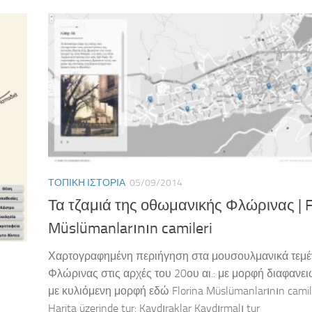
ΤΟΠΙΚΉ ΙΣΤΟΡΊΑ
05/09/2014
Τα τζαμιά της οθωμανικής Φλώρινας | F
Müslümanlarının camileri
Χαρτογραφημένη περιήγηση στα μουσουλμανικά τεμέ
Φλώρινας στις αρχές του 20ου αι.: με μορφή διαφανε
με κυλιόμενη μορφή εδώ Florina Müslümanlarının camile
Harita üzerinde tur: Kaydıraklar Kaydırmalı tur