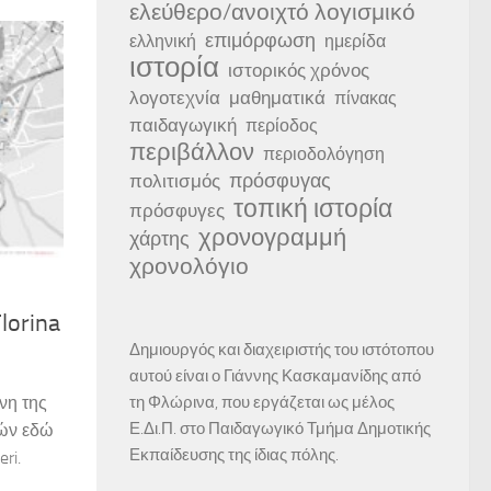
ελεύθερο/ανοιχτό λογισμικό
επιμόρφωση
ελληνική
ημερίδα
ιστορία
ιστορικός χρόνος
λογοτεχνία
μαθηματικά
πίνακας
παιδαγωγική
περίοδος
περιβάλλον
περιοδολόγηση
πρόσφυγας
πολιτισμός
τοπική ιστορία
πρόσφυγες
χρονογραμμή
χάρτης
χρονολόγιο
lorina
Δημιουργός και διαχειριστής του ιστότοπου
αυτού είναι ο Γιάννης Κασκαμανίδης από
τη Φλώρινα, που εργάζεται ως μέλος
νη της
Ε.Δι.Π. στο Παιδαγωγικό Τμήμα Δημοτικής
ιών εδώ
Εκπαίδευσης της ίδιας πόλης.
ri.