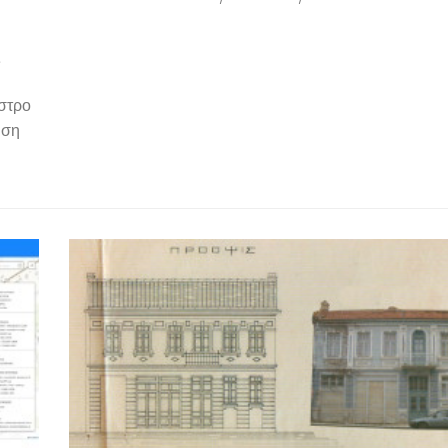
ς
άστρο
ηση