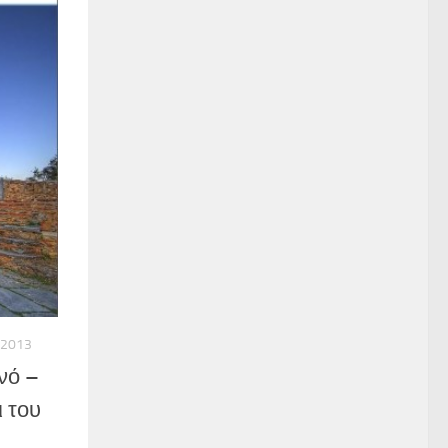
/2013
νό –
 του