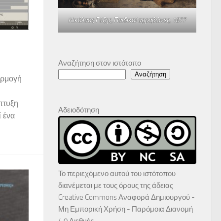
Νικόλαος Γύζης,
Παιδικοί αρραβώνες
, 1877
Αναζήτηση στον ιστότοπο
Αναζήτηση
αρμογή
πτυξη
Αδειοδότηση
ί ένα
Το περιεχόμενο αυτού του ιστότοπου
διανέμεται με τους όρους της άδειας
Creative Commons Αναφορά Δημιουργού -
Μη Εμπορική Χρήση - Παρόμοια Διανομή
4.0 Διεθνές
.