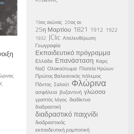
20ος αι.
19ος αιώνας
25η Μαρτίου
1821
1912
1922
JClic
1932
Απελευθέρωση
Γεωγραφία
Εκπαιδευτικό πρόγραμμα
οιξη
Επανάσταση
Ελλάδα
Καρς
Ολοκαύτωμα
Ναζί
Πλατεία Ηρώων
Πρώτος Βαλκανικός πόλεμος
ώρινας
Φλώρινα
ς
Πόντος
Σαλούτ
γλώσσα
ασφάλεια
βυζαντινή
διαδίκτυο
γραπτός λόγος
διαδραστική
διαδραστικό παιχνίδι
διαδραστικός
εκπαιδευτική ρομποτική