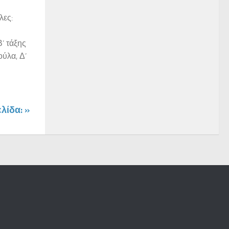
λες:
’ τάξης
ύλα, Δ’
λίδα: »