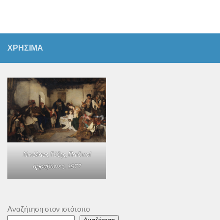
ΧΡΗΣΙΜΑ
Νικόλαος Γύζης,
Παιδικοί
αρραβώνες
, 1877
Αναζήτηση στον ιστότοπο