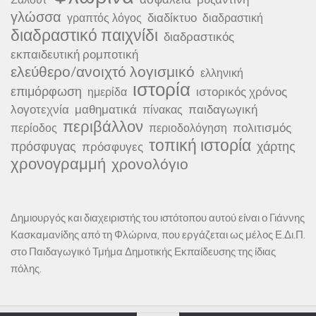
γλώσσα
διαδίκτυο
γραπτός λόγος
διαδραστική
διαδραστικό παιχνίδι
διαδραστικός
εκπαιδευτική ρομποτική
ελεύθερο/ανοιχτό λογισμικό
ελληνική
ιστορία
επιμόρφωση
ιστορικός χρόνος
ημερίδα
λογοτεχνία
μαθηματικά
παιδαγωγική
πίνακας
περιβάλλον
πολιτισμός
περίοδος
περιοδολόγηση
τοπική ιστορία
πρόσφυγας
χάρτης
πρόσφυγες
χρονογραμμή
χρονολόγιο
Δημιουργός και διαχειριστής του ιστότοπου αυτού είναι ο Γιάννης
Κασκαμανίδης από τη Φλώρινα, που εργάζεται ως μέλος Ε.Δι.Π.
στο Παιδαγωγικό Τμήμα Δημοτικής Εκπαίδευσης της ίδιας
πόλης.