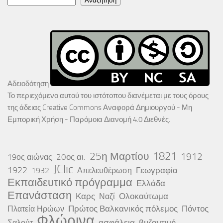
Αναζήτηση
Αδειοδότηση
Το περιεχόμενο αυτού του ιστότοπου διανέμεται με τους όρους
της άδειας
Creative Commons Αναφορά Δημιουργού - Μη
Εμπορική Χρήση - Παρόμοια Διανομή 4.0 Διεθνές
.
25η Μαρτίου
1821
1912
20ος αι.
19ος αιώνας
JClic
1922
Γεωγραφία
1932
Απελευθέρωση
Εκπαιδευτικό πρόγραμμα
Ελλάδα
Επανάσταση
Καρς
Ολοκαύτωμα
Ναζί
Πρώτος Βαλκανικός πόλεμος
Πόντος
Πλατεία Ηρώων
Φλώρινα
ασφάλεια
βυζαντινή
Σαλούτ