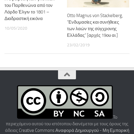
του Παρθενώνα από τον
Λόρδο Έλγιν το 1801 –
Otto Magnus von Stackelberg,
Διαδραστική εικόνα
“Ενδυμασίες και συνήθειες
10/05/2020
των λαών της σύγχρονης
Ελλάδας” [αρχές 19ου αι.]
23/02/2019
Το
περιεχόμενο αυτού του ιστότοπου διανέμεται με τους όρους της
άδειας
Creative Commons Αναφορά Δημιουργού - Μη Εμπορική