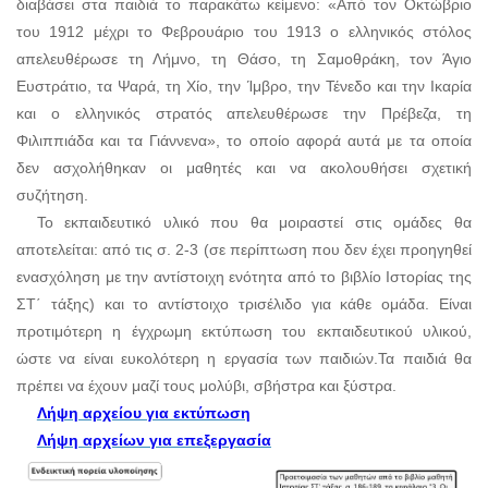
διαβάσει στα παιδιά το παρακάτω κείμενο: «
Από τον Οκτώβριο
του 1912 μέχρι το Φεβρουάριο του 1913 ο ελληνικός στόλος
απελευθέρωσε τη Λήμνο, τη Θάσο, τη Σαμοθράκη, τον Άγιο
Ευστράτιο, τα Ψαρά, τη Χίο, την Ίμβρο, την Τένεδο και την Ικαρία
και ο ελληνικός στρατός απελευθέρωσε την Πρέβεζα, τη
Φιλιππιάδα και τα Γιάννενα»
, το οποίο αφορά αυτά με τα οποία
δεν ασχολήθηκαν οι μαθητές και να ακολουθήσει σχετική
συζήτηση.
Το εκπαιδευτικό υλικό που
θα μοιραστεί στις ομάδες θα
αποτελείται: από τις σ. 2-3 (σε περίπτωση που δεν έχει προηγηθεί
ενασχόληση με την αντίστοιχη ενότητα από το βιβλίο Ιστορίας της
ΣΤ΄ τάξης) και το αντίστοιχο τρισέλιδο για κάθε ομάδα. Είναι
προτιμότερη η έγχρωμη εκτύπωση του εκπαιδευτικού υλικού,
ώστε να είναι ευκολότερη η εργασία των παιδιών.
Τα παιδιά θα
πρέπει να έχουν μαζί τους μολύβι, σβήστρα και ξύστρα.
Λήψη αρχείου για εκτύπωση
Λήψη αρχείων για επεξεργασία