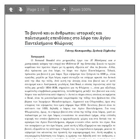
Page
1
/
8
Zoom
100%