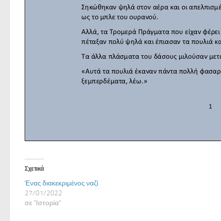
Σχετικά
Ένας διακεκριμένος ναζί
27/01/2022
σε "Ιστορία"