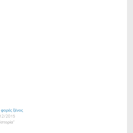
 φορές ξένος
12/2015
Ιστορία"