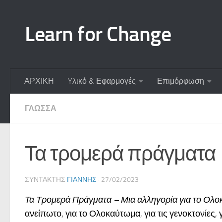
Skip to content
Learn for Change
ΑΡΧΙΚΗ
Yλικό & Εφαρμογές
Επιμόρφωση
ΓΛΏΣΣΑ
Τα τρομερά πράγματα
ΣΥΝΤΆΚΤΗΣ
ΓΙΆΝΝΗΣ
·
27/02/2023
Τα Τρομερά Πράγματα
– Μια αλληγορία για το Ολ
ανείπωτο, για το Ολοκαύτωμα, για τις γενοκτονίες