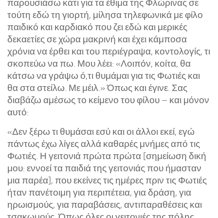
παρουσιάσω κάτι για τα έθιμα της Φλώρινας σε
τούτη εδώ τη γιορτή, μίλησα τηλεφωνικά με φίλο
παιδικό και καρδιακό που ζει εδώ και μερικές
δεκαετίες σε χώρα μακρινή και έχει κάμποσα
χρόνια να έρθει και του περιέγραψα, κοντολογίς, τι
σκοπεύω να πω. Μου λέει: «Λοιπόν, κοίτα, θα
κάτσω να γράψω ό,τι θυμάμαι για τις Φωτιές και
θα στα στείλω. Με μέιλ.» Όπως και έγινε. Σας
διαβάζω αμέσως το κείμενο του φίλου – και μόνον
αυτό:
«Δεν ξέρω τι θυμάσαι εσύ και οι άλλοι εκεί, εγώ
πάντως έχω λίγες αλλά καθαρές μνήμες από τις
Φωτιές. Η γειτονιά πρώτα πρώτα [σημείωση δική
μου: εννοεί τα παιδιά της γειτονιάς που ήμασταν
μια παρέα], που εκείνες τις ημέρες πριν τις Φωτιές
ήταν πανέτοιμη για περιπέτεια, για δράση, για
ηρωισμούς, για παραβάσεις, αντιπαραθέσεις και
τσακωμούς. Όπως όλες οι γειτονιές της πόλης.