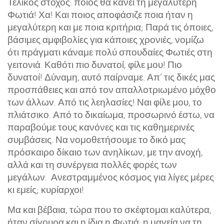
Τελικός στόχος: ποιος θα κάνει τη μεγαλύτερη
Φωτιά! Χα! Και ποιος αποφάσιζε ποια ήταν η
μεγαλύτερη και με ποια κριτήρια; Παρά τις όποιες,
βάσιμες αμφιβολίες για κάποιες χρονιές, νομίζω
ότι πράγματι κάναμε πολύ σπουδαίες Φωτιές στη
γειτονιά. Καθότι πιο δυνατοί, φίλε μου! Πιο
δυνατοί! Δύναμη, αυτό παίρναμε. Απ’ τις δικές μας
προσπάθειες και από τον απαλλοτριωμένο μόχθο
των άλλων. Από τις λεηλασίες! Ναι φίλε μου, το
πλιάτσικο. Από το δικαίωμα, προσωρινό έστω, να
παραβούμε τους κανόνες και τις καθημερινές
συμβάσεις. Να νομοθετήσουμε το δικό μας
πρόσκαιρο δίκαιο των ανηλίκων, με την ανοχή,
αλλά και τη συνέργεια πολλές φορές των
μεγάλων. Ανεστραμμένος κόσμος για λίγες μέρες·
κι εμείς; κυρίαρχοι!
Μα και βέβαια, τώρα που το σκέφτομαι καλύτερα,
ήταν σίγουρα και η ίδια η Φωτιά· η μαγεία να τη