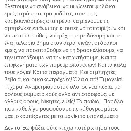
βλέπουμε να ανάβει και να υψώνεται ψηλά και
εμείς ατρόμητοι τροφοδότες, σαν τους
καρβουνιάρηδες στα τρένα, να ρίχνουμε τις
σμπρένκες επάνω της κι αυτές να τσιτσιρίζουν και
να πετούν σπίθες· να τρέχουμε με δύναμη και με
ένα πελώριο βήμα στον αέρα, γιγάντιοι δράκοι
εμείς, να προσπαθούμε να τη δρασκελίσουμε, να
την υποτάξουμε, να την κατακτήσουμε! Και τα
επιφωνήματα των παρευρισκόμενων! Και τα καλά
τους λόγια! Και τα πειράγματα! Και οι μπηχτές
βέβαια, και οι κακεντρέχειες! Όλα αυτά! Τι μαγεία!
Τι χαρά! Αναμετριόμασταν όλοι σε νέα πεδία, με
ρόλους συμμετρικούς αλλά αντίστροφους, με
άλλους όρους. Νικητές, εμείς! Τα παιδιά! Παρόλο
που κάθε λίγο ρουφούσαμε τις κάθυγρες μύτες
μας, σκουπίζοντας με το μανίκι τα υπολείμματα.
Δεν το ‘χω ψάξει, ούτε κι έχω ποτέ ρωτήσει τους