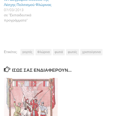
Λέσχης Πολιτισμού Φλώρινας
07/03/2013
σε "Εκπαιδευτικά
προγράμματα"
Ετικέτες:
γιορτές
Φλώρινα
φωτιά
φωτιές
χριστούγεννα
ΊΣΩΣ ΣΑΣ ΕΝΔΙΑΦΈΡΟΥΝ…