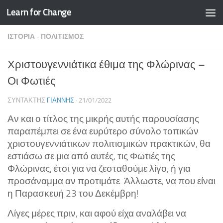
Learn for Change
Skip to content
ΙΣΤΟΡΊΑ - ΠΟΛΙΤΙΣΜΌΣ
Χριστουγεννιάτικα έθιμα της Φλώρινας –
Οι Φωτιές
ΣΥΝΤΆΚΤΗΣ
ΓΙΆΝΝΗΣ
·
21/01/2022
Αν και ο τίτλος της μικρής αυτής παρουσίασης
παραπέμπει σε ένα ευρύτερο σύνολο τοπικών
χριστουγεννιάτικων πολιτισμικών πρακτικών, θα
εστιάσω σε μια από αυτές, τις Φωτιές της
Φλώρινας, έτσι για να ζεσταθούμε λίγο, ή για
προσάναμμα αν προτιμάτε. Άλλωστε, να που είναι
η Παρασκευή 23 του Δεκέμβρη!
Λίγες μέρες πριν, και αφού είχα αναλάβει να