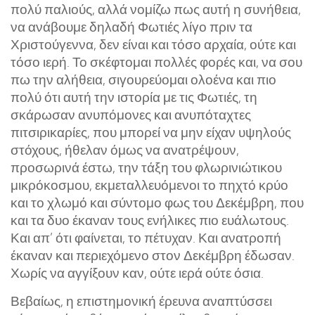
πολύ παλιούς, αλλά νομίζω πως αυτή η συνήθεια,
να ανάβουμε δηλαδή Φωτιές λίγο πριν τα
Χριστούγεννα, δεν είναι και τόσο αρχαία, ούτε και
τόσο ιερή. Το σκέφτομαι πολλές φορές και, να σου
πω την αλήθεια, σιγουρεύομαι ολοένα και πιο
πολύ ότι αυτή την ιστορία με τις Φωτιές, τη
σκάρωσαν ανυπόμονες και ανυπόταχτες
πιτσιρικαρίες, που μπορεί να μην είχαν υψηλούς
στόχους, ήθελαν όμως να ανατρέψουν,
προσωρινά έστω, την τάξη του φλωρινιώτικου
μικρόκοσμου, εκμεταλλευόμενοι το πηχτό κρύο
και το χλωμό και σύντομο φως του Δεκέμβρη, που
και τα δυο έκαναν τους ενήλικες πιο ευάλωτους.
Και απ’ ότι φαίνεται, το πέτυχαν. Και ανατροπή
έκαναν και περιεχόμενο στον Δεκέμβρη έδωσαν.
Χωρίς να αγγίξουν καν, ούτε ιερά ούτε όσια.
Βεβαίως, η επιστημονική έρευνα αναπτύσσει