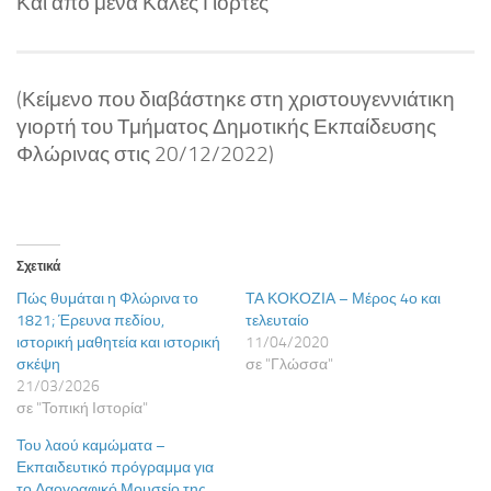
Και από μένα Καλές Γιορτές
(Κείμενο που διαβάστηκε στη χριστουγεννιάτικη
γιορτή του Τμήματος Δημοτικής Εκπαίδευσης
Φλώρινας στις 20/12/2022)
Σχετικά
Πώς θυμάται η Φλώρινα το
ΤΑ ΚΟΚΟΖΙΑ – Μέρος 4ο και
1821; Έρευνα πεδίου,
τελευταίο
ιστορική μαθητεία και ιστορική
11/04/2020
σκέψη
σε "Γλώσσα"
21/03/2026
σε "Τοπική Ιστορία"
Του λαού καμώματα –
Εκπαιδευτικό πρόγραμμα για
το Λαογραφικό Μουσείο της