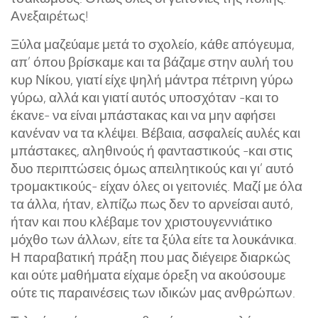
Ανεξαιρέτως!
Ξύλα μαζεύαμε μετά το σχολείο, κάθε απόγευμα,
απ’ όπου βρίσκαμε και τα βάζαμε στην αυλή του
κυρ Νίκου, γιατί είχε ψηλή μάντρα πέτρινη γύρω
γύρω, αλλά και γιατί αυτός υποσχόταν -και το
έκανε- να είναι μπάστακας και να μην αφήσει
κανέναν να τα κλέψει. Βέβαια, ασφαλείς αυλές και
μπάστακες, αληθινούς ή φανταστικούς -και στις
δυο περιπτώσεις όμως απειλητικούς και γι’ αυτό
τρομακτικούς- είχαν όλες οι γειτονιές. Μαζί με όλα
τα άλλα, ήταν, ελπίζω πως δεν το αρνείσαι αυτό,
ήταν και που κλέβαμε τον χριστουγεννιάτικο
μόχθο των άλλων, είτε τα ξύλα είτε τα λουκάνικα.
Η παραβατική πράξη που μας διέγειρε διαρκώς
και ούτε μαθήματα είχαμε όρεξη να ακούσουμε
ούτε τις παραινέσεις των ιδικών μας ανθρώπων.