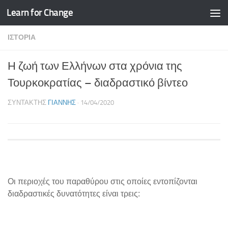
Learn for Change
Skip to content
ΙΣΤΟΡΊΑ
Η ζωή των Ελλήνων στα χρόνια της
Τουρκοκρατίας – διαδραστικό βίντεο
ΣΥΝΤΆΚΤΗΣ
ΓΙΆΝΝΗΣ
·
14/04/2020
Οι περιοχές του παραθύρου στις οποίες εντοπίζονται
διαδραστικές δυνατότητες είναι τρεις: