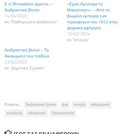
Ε τι; Μπακάλικο είμαστε; –
«Εμείς ιδρύσαμε τη
διαδραστικό βίντεο
Μακρόνησο» – Από τη
14/04/2020
βιωμένη εμπειρία των
σε "Παιδαγωγική Διαδικτύου"
προσφύγων του 1922 στην
ψηφιακή αφήγηση
12/02/2024
σε "Ιστορία"
Διαδραστικό βίντεο – Τα
δικαιώματα των παιδιών
23/02/2022
σε "Δημοτικό Σχολείο"
Ετικέτες:
διαδραστικό βίντεο
ζωή
ιστορία
καθημερινή
κυριαρχία
οθωμανική
Τουρκοκρατία