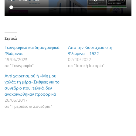
Σχετικά
Γεωγραφικά και δημογραφικά
Από την Κιουτάχεια στη
Φλώρινας
Φλώρινα – 1922
19/04/2025
02/10/2022
σε "Γεωγραφία"
σε "Τοπική Ιστορία"
Αντί χαιρετισμού ή «Μη μου
χαλάς τη μέρα»Σκέψεις για το
συνέδριο που, τελικά, δεν
ανακοινώθηκαν προφορικά
26/05/2017
σε "Hμερίδες & Συνέδρια"