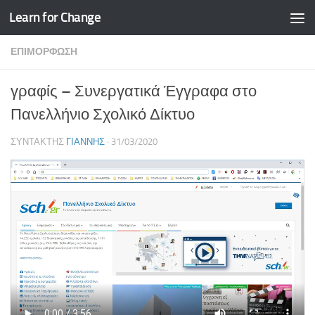
Learn for Change
Skip to content
ΕΠΙΜΌΡΦΩΣΗ
γραφίς – Συνεργατικά Έγγραφα στο
Πανελλήνιο Σχολικό Δίκτυο
ΣΥΝΤΆΚΤΗΣ
ΓΙΆΝΝΗΣ
·
31/03/2020