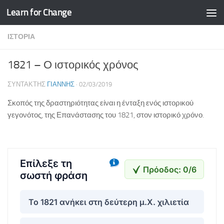
Learn for Change
Skip to content
ΙΣΤΟΡΊΑ
1821 – Ο ιστορικός χρόνος
ΣΥΝΤΆΚΤΗΣ
ΓΙΆΝΝΗΣ
·
02/03/2019
Σκοπός της δραστηριότητας είναι η ένταξη ενός ιστορικού
γεγονότος, της Επανάστασης του 1821, στον ιστορικό χρόνο.