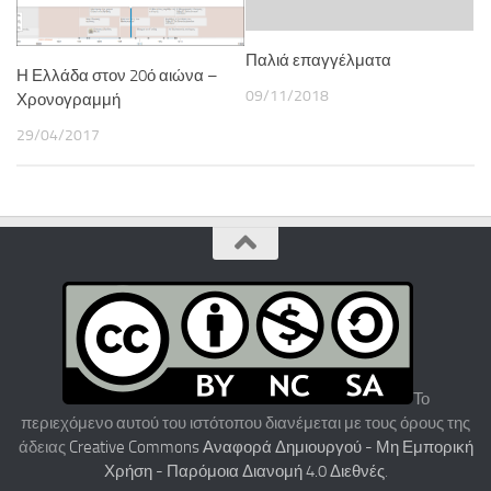
Παλιά επαγγέλματα
Η Ελλάδα στον 20ό αιώνα –
09/11/2018
Χρονογραμμή
29/04/2017
Το
περιεχόμενο αυτού του ιστότοπου διανέμεται με τους όρους της
άδειας
Creative Commons Αναφορά Δημιουργού - Μη Εμπορική
Χρήση - Παρόμοια Διανομή 4.0 Διεθνές
.