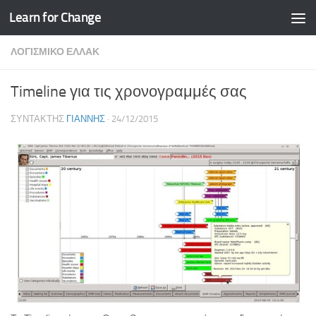
Learn for Change
Skip to content
ΛΟΓΙΣΜΙΚΌ ΕΛΛΑΚ
Timeline για τις χρονογραμμές σας
ΣΥΝΤΆΚΤΗΣ
ΓΙΆΝΝΗΣ
·
24/12/2015