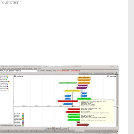
"Ρομποτική"