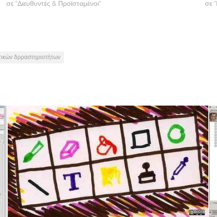
σε "Διευθυντές & Προϊσταμένοι"
σε 
τικών δρραστηριοτήτων