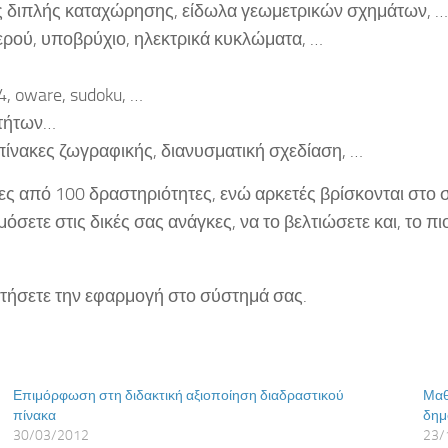
ας διπλής καταχώρησης, είδωλα γεωμετρικών σχημάτων, …
νερού, υποβρύχιο, ηλεκτρικά κυκλώματα, …
4, oware, sudoku, …
οτήτων…
πίνακες ζωγραφικής, διανυσματική σχεδίαση, …
ς από 100 δραστηριότητες, ενώ αρκετές βρίσκονται στο σ
όσετε στις δικές σας ανάγκες, να το βελτιώσετε και, το πιο
στήσετε την εφαρμογή στο σύστημά σας.
Επιμόρφωση στη διδακτική αξιοποίηση διαδραστικού
Μαθ
πίνακα
δημ
30/03/2012
23/