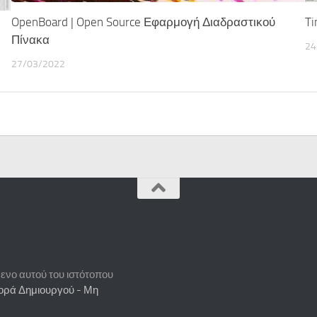
Ti
OpenBoard | Open Source Εφαρμογή Διαδραστικού
Πίνακα
24
27/03/2022
ενο αυτού του ιστότοπου
ορά Δημιουργού - Μη