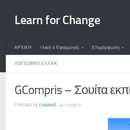
Skip to content
Learn for Change
ΑΡΧΙΚΗ
Yλικό & Εφαρμογές
Επιμόρφωση
ΛΟΓΙΣΜΙΚΌ ΕΛΛΑΚ
GCompris – Σουίτα εκπ
ΣΥΝΤΆΚΤΗΣ
ΓΙΆΝΝΗΣ
·
24/12/2015