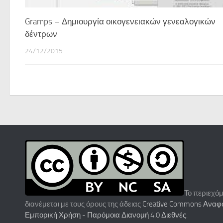
Gramps – Δημιουργία οικογενειακών γενεαλογικών
δέντρων
24/12/2015
Το περιεχόμ
διανέμεται με τους όρους της άδειας
Creative Commons Αναφ
Εμπορική Χρήση - Παρόμοια Διανομή 4.0 Διεθνές
.