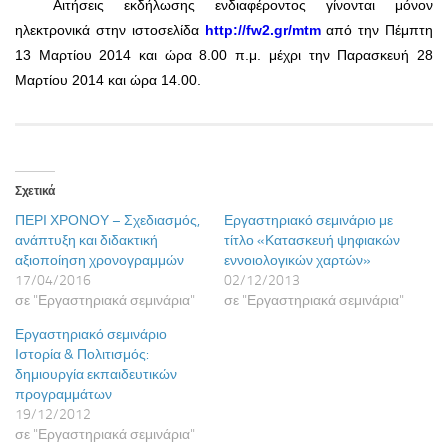
Αιτήσεις εκδήλωσης ενδιαφέροντος γίνονται μόνον
ηλεκτρονικά στην ιστοσελίδα
http://fw2.gr/mtm
από την Πέμπτη
13 Μαρτίου 2014 και ώρα 8.00 π.μ. μέχρι την Παρασκευή 28
Μαρτίου 2014 και ώρα 14.00.
Σχετικά
ΠΕΡΙ ΧΡΟΝΟΥ – Σχεδιασμός,
Εργαστηριακό σεμινάριο με
ανάπτυξη και διδακτική
τίτλο «Κατασκευή ψηφιακών
αξιοποίηση χρονογραμμών
εννοιολογικών χαρτών»
17/04/2016
02/12/2013
σε "Εργαστηριακά σεμινάρια"
σε "Εργαστηριακά σεμινάρια"
Εργαστηριακό σεμινάριο
Ιστορία & Πολιτισμός:
δημιουργία εκπαιδευτικών
προγραμμάτων
19/12/2012
σε "Εργαστηριακά σεμινάρια"