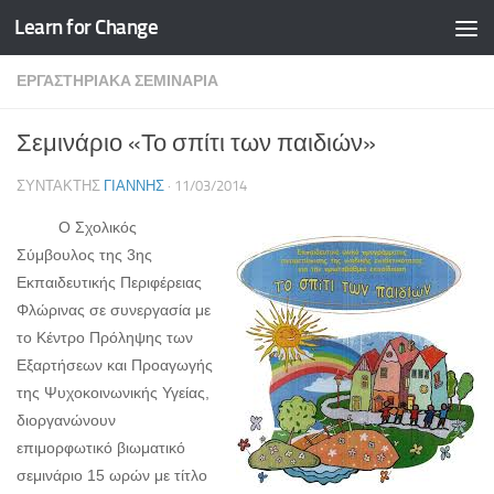
Learn for Change
Skip to content
ΕΡΓΑΣΤΗΡΙΑΚΆ ΣΕΜΙΝΆΡΙΑ
Σεμινάριο «Το σπίτι των παιδιών»
ΣΥΝΤΆΚΤΗΣ
ΓΙΆΝΝΗΣ
·
11/03/2014
Ο Σχολικός
Σύμβουλος της 3ης
Εκπαιδευτικής Περιφέρειας
Φλώρινας σε συνεργασία με
το Κέντρο Πρόληψης των
Εξαρτήσεων και Προαγωγής
της Ψυχοκοινωνικής Υγείας,
διοργανώνουν
επιμορφωτικό βιωματικό
σεμινάριο 15 ωρών με τίτλο