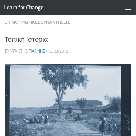
Learn for Change
Skip to content
ΕΠΙΜΟΡΦΩΤΙΚΈΣ ΣΥΝΑΝΤΉΣΕΙΣ
Τοπική Ιστορία
ΣΥΝΤΆΚΤΗΣ
ΓΙΆΝΝΗΣ
·
13/03/2012