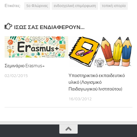
Ετικέτες:
5ο Φλώρινας
ενδοσχολική επιμόρφωση
τοπική ιστορία
ΊΣΩΣ ΣΑΣ ΕΝΔΙΑΦΈΡΟΥΝ…
Σεμινάριο Erasmus+
Υποστηρικτικό εκπαιδευτικό
02/02/2015
υλικό (Λογισμικό
Παιδαγωγικού Ινστιτούτου)
16/03/2012