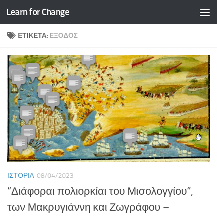
Learn for Change
Skip to content
ΕΤΙΚΈΤΑ:
ΈΞΟΔΟΣ
ΙΣΤΟΡΊΑ
08/04/2023
“Διάφοραι πολιορκίαι του Μισολογγίου”,
των Μακρυγιάννη και Ζωγράφου –