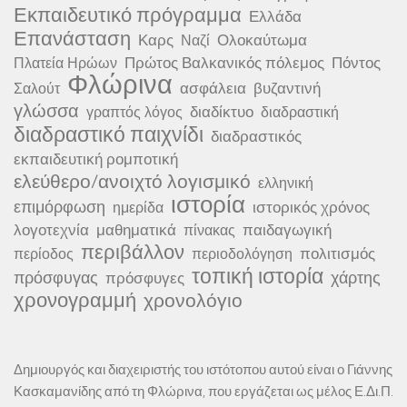
Εκπαιδευτικό πρόγραμμα
Ελλάδα
Επανάσταση
Καρς
Ολοκαύτωμα
Ναζί
Πρώτος Βαλκανικός πόλεμος
Πόντος
Πλατεία Ηρώων
Φλώρινα
ασφάλεια
βυζαντινή
Σαλούτ
γλώσσα
διαδίκτυο
γραπτός λόγος
διαδραστική
διαδραστικό παιχνίδι
διαδραστικός
εκπαιδευτική ρομποτική
ελεύθερο/ανοιχτό λογισμικό
ελληνική
ιστορία
επιμόρφωση
ιστορικός χρόνος
ημερίδα
λογοτεχνία
μαθηματικά
παιδαγωγική
πίνακας
περιβάλλον
πολιτισμός
περίοδος
περιοδολόγηση
τοπική ιστορία
πρόσφυγας
χάρτης
πρόσφυγες
χρονογραμμή
χρονολόγιο
Δημιουργός και διαχειριστής του ιστότοπου αυτού είναι ο Γιάννης
Κασκαμανίδης από τη Φλώρινα, που εργάζεται ως μέλος Ε.Δι.Π.