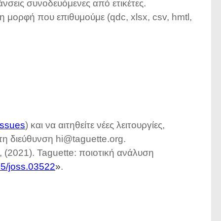
νσεις συνοδευόμενες από ετικέτες.
τη μορφή που επιθυμούμε (qdc, xlsx, csv, hmtl,
issues
) και να αιτηθείτε νέες λειτουργίες,
η διεύθυνση hi@taguette.org.
, (2021). Taguette: ποιοτική ανάλυση
05/joss.03522
»
.