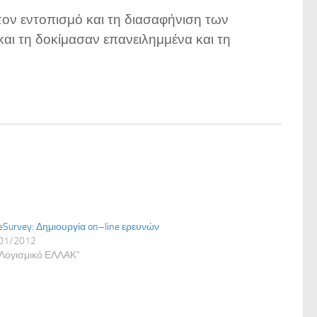
ον εντοπισμό και τη διασαφήνιση των
αι τη δοκίμασαν επανειλημμένα και τη
eSurvey: Δημιουργία on–line ερευνών
01/2012
"Λογισμικό ΕΛΛΑΚ"