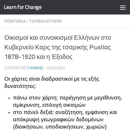
Learn for Change
Skip to content
ΠΟΝΤΙΑΚΆ
/
ΤΟΠΙΚΉ ΙΣΤΟΡΊΑ
Οικισμοί και συνοικισμοί Ελλήνων στο
Κυβερνείο Καρς της τσαρικής Ρωσίας
1878-1920 και η Έξοδος
ΣΥΝΤΆΚΤΗΣ
ΓΙΆΝΝΗΣ
·
10/03/2025
Οι χάρτες είναι διαδραστικοί με τις εξής
δυνατότητες:
πάνω στον χάρτη: περιήγηση με μεγέθυνση,
σμίκρυνση, επιλογή οικισμών
στο πάνελ δεξιά: αναζήτηση, εμφάνιση και
απόκρυψη γεωγραφικών δεδομένων
(διοικήσεων, υποδιοικήσεων, χωριών)