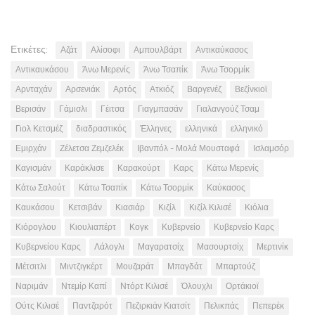
Ετικέτες:
Αζάτ
Αλίσοφι
Αμπουλβάρτ
Αντικαύκασος
Αντικαυκάσου
Άνω Μερενίς
Άνω Τσαπίκ
Άνω Τσορμίκ
Αρνταχάν
Αρσενιάκ
Αρτός
Ατκιόζ
Βαργενέζ
Βεζίνκιοϊ
Βερισάν
Γάμισλι
Γέιτσα
Γιαγμπασάν
Γιαλανγούζ Τσαμ
Γιολ Κετσμέζ
διαδραστικός
Έλληνες
ελληνικά
ελληνικό
Εμιρχάν
Ζέλετσα Ζεμζελέκ
Ιβανπόλ - Μολά Μουσταφά
Ισλαμσόρ
Καγισμάν
Καράκλισε
Καρακούρτ
Καρς
Κάτω Μερενίς
Κάτω Σαλούτ
Κάτω Τσαπίκ
Κάτω Τσορμίκ
Καύκασος
Καυκάσου
Κετσιβάν
Κιασιάρ
Κιζίλ
Κιζίλ Κιλισέ
Κιόλια
Κιόρογλου
Κιουλιαπέρτ
Κογκ
Κυβερνείο
Κυβερνείο Καρς
Κυβερνείου Καρς
Λάλογλι
Μαγαρατσίχ
Μασουρτσίχ
Μερτινίκ
Μέτσιτλι
Μιντζιγκέρτ
Μουζαράτ
Μπαγδάτ
Μπαρτούζ
Ναριμάν
Ντεμίρ Καπί
Ντόρτ Κιλισέ
Όλουχλι
Ορτάκιοϊ
Ούτς Κιλισέ
Παντζαρότ
Πεζιρκιάν Κιατσίτ
Πελικπάς
Πεπερέκ