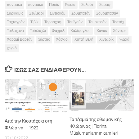
ποντιακά
ποντιακό
Ποσίκ
Ρωσία
Σαλούτ
Σαράφ
Σαρίκαμις
Σελίμκιοϊ
Σιντισκόμ
Σουμπατάν
Σουρμπασάν
Ταχταγράν
Τιβίκ
Τοροσχόφ
Τουϊγούν
Τουρκεσόν
Τσατάχ
Τσιλαχανά
Τσίπλαχλι
Φαχρέλ
Χαλίφογλου
Χανάκ
Χάντερε
Χαραμί Βαρτάν
χάρτης
Χάσκιοϊ
Χατζή Βελή
Χιντζιρίκ
χωριά
χωριό
ΊΣΩΣ ΣΑΣ ΕΝΔΙΑΦΈΡΟΥΝ…
Τα τζαμιά της οθωμανικής
Από την Κιουτάχεια στη
Φλώρινας | Florina
Φλώρινα – 1922
Müslümanlarının camileri
02/10/2022