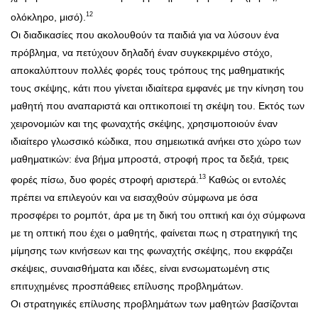
12
ολόκληρο, μισό).
Οι διαδικασίες που ακολουθούν τα παιδιά για να λύσουν ένα
πρόβλημα, να πετύχουν δηλαδή έναν συγκεκριμένο στόχο,
αποκαλύπτουν πολλές φορές τους τρόπους της μαθηματικής
τους σκέψης, κάτι που γίνεται ιδιαίτερα εμφανές με την κίνηση του
μαθητή που αναπαριστά και οπτικοποιεί τη σκέψη του. Εκτός των
χειρονομιών και της φωναχτής σκέψης, χρησιμοποιούν έναν
ιδιαίτερο γλωσσικό κώδικα, που σημειωτικά ανήκει στο χώρο των
μαθηματικών: ένα βήμα μπροστά, στροφή προς τα δεξιά, τρεις
13
φορές πίσω, δυο φορές στροφή αριστερά.
Καθώς οι εντολές
πρέπει να επιλεγούν και να εισαχθούν σύμφωνα με όσα
προσφέρει το ρομπότ, άρα με τη δική του οπτική και όχι σύμφωνα
με τη οπτική που έχει ο μαθητής, φαίνεται πως η στρατηγική της
μίμησης των κινήσεων και της φωναχτής σκέψης, που εκφράζει
σκέψεις, συναισθήματα και ιδέες, είναι ενσωματωμένη στις
επιτυχημένες προσπάθειες επίλυσης προβλημάτων.
Οι στρατηγικές επίλυσης προβλημάτων των μαθητών βασίζονται