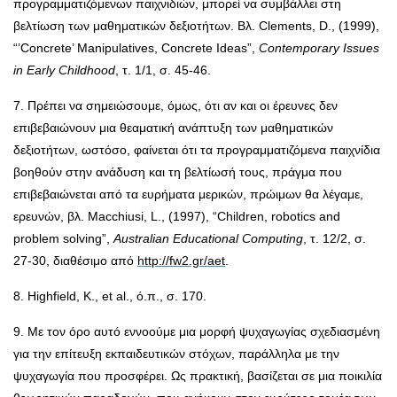
προγραμματιζόμενων παιχνιδιών, μπορεί να συμβάλλει στη
βελτίωση των μαθηματικών δεξιοτήτων. Βλ. Clements, D., (1999),
“’Concrete’ Manipulatives, Concrete Ideas”,
Contemporary Issues
in Early Childhood
, τ. 1/1, σ. 45-46.
7. Πρέπει να σημειώσουμε, όμως, ότι αν και οι έρευνες δεν
επιβεβαιώνουν μια θεαματική ανάπτυξη των μαθηματικών
δεξιοτήτων, ωστόσο, φαίνεται ότι τα προγραμματιζόμενα παιχνίδια
βοηθούν στην ανάδυση και τη βελτίωσή τους, πράγμα που
επιβεβαιώνεται από τα ευρήματα μερικών, πρώιμων θα λέγαμε,
ερευνών, βλ. Macchiusi, L., (1997), “Children, robotics and
problem solving”,
Australian Educational Computing
, τ. 12/2, σ.
27-30,
διαθέσιμο από
http://fw2.gr/aet
.
8. Highfield, K., et al., ό.π., σ. 170.
9. Με τον όρο αυτό εννοούμε μια μορφή ψυχαγωγίας σχεδιασμένη
για την επίτευξη εκπαιδευτικών στόχων, παράλληλα με την
ψυχαγωγία που προσφέρει. Ως πρακτική, βασίζεται σε μια ποικιλία