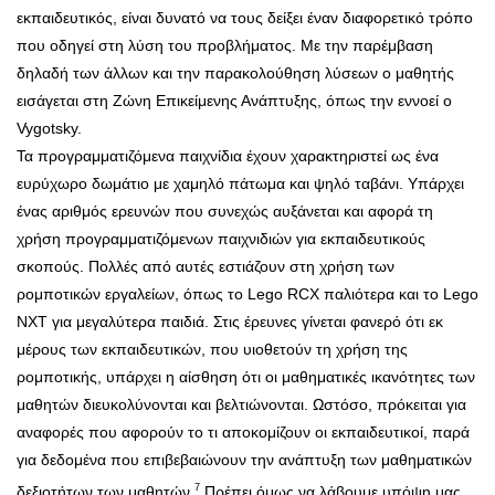
εκπαιδευτικός, είναι δυνατό να τους δείξει έναν διαφορετικό τρόπο
που οδηγεί στη λύση του προβλήματος. Με την παρέμβαση
δηλαδή των άλλων και την παρακολούθηση λύσεων ο μαθητής
εισάγεται στη Ζώνη Επικείμενης Ανάπτυξης, όπως την εννοεί ο
Vygotsky.
Τα προγραμματιζόμενα παιχνίδια έχουν χαρακτηριστεί ως ένα
ευρύχωρο δωμάτιο με χαμηλό πάτωμα και ψηλό ταβάνι. Υπάρχει
ένας αριθμός ερευνών που συνεχώς αυξάνεται και αφορά τη
χρήση προγραμματιζόμενων παιχνιδιών για εκπαιδευτικούς
σκοπούς. Πολλές από αυτές εστιάζουν στη χρήση των
ρομποτικών εργαλείων, όπως το Lego RCX παλιότερα και το Lego
NXT για μεγαλύτερα παιδιά. Στις έρευνες γίνεται φανερό ότι εκ
μέρους των εκπαιδευτικών, που υιοθετούν τη χρήση της
ρομποτικής, υπάρχει η αίσθηση ότι οι μαθηματικές ικανότητες των
μαθητών διευκολύνονται και βελτιώνονται. Ωστόσο, πρόκειται για
αναφορές που αφορούν το τι αποκομίζουν οι εκπαιδευτικοί, παρά
για δεδομένα που επιβεβαιώνουν την ανάπτυξη των μαθηματικών
7
δεξιοτήτων των μαθητών.
Πρέπει όμως να λάβουμε υπόψη μας