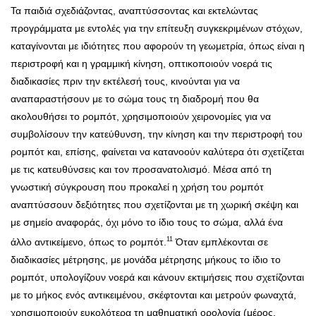
Τα παιδιά σχεδιάζοντας, αναπτύσσοντας και εκτελώντας
προγράμματα με εντολές για την επίτευξη συγκεκριμένων στόχων,
καταγίνονται με ιδιότητες που αφορούν τη γεωμετρία, όπως είναι η
περιστροφή και η γραμμική κίνηση, οπτικοποιούν νοερά τις
διαδικασίες πριν την εκτέλεσή τους, κινούνται για να
αναπαραστήσουν με το σώμα τους τη διαδρομή που θα
ακολουθήσει το ρομπότ, χρησιμοποιούν χειρονομίες για να
συμβολίσουν την κατεύθυνση, την κίνηση και την περιστροφή του
ρομπότ και, επίσης, φαίνεται να κατανοούν καλύτερα ότι σχετίζεται
με τις κατευθύνσεις και τον προσανατολισμό. Μέσα από τη
γνωστική σύγκρουση που προκαλεί η χρήση του ρομπότ
αναπτύσσουν δεξιότητες που σχετίζονται με τη χωρική σκέψη και
με σημείο αναφοράς, όχι μόνο το ίδιο τους το σώμα, αλλά ένα
11
άλλο αντικείμενο, όπως το ρομπότ.
Όταν εμπλέκονται σε
διαδικασίες μέτρησης, με μονάδα μέτρησης μήκους το ίδιο το
ρομπότ, υπολογίζουν νοερά και κάνουν εκτιμήσεις που σχετίζονται
με το μήκος ενός αντικειμένου, σκέφτονται και μετρούν φωναχτά,
χρησιμοποιούν ευκολότερα τη μαθηματική ορολογία (μέρος,