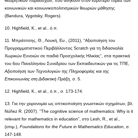
θεωρητικών παραδοχών, που ανήκουν στον ευρύτερο τομέα των
κοινωνικών και κοινωνικοπολιτισμικών θεωριών μάθησης
(Bandura, Vygotsky, Rogers).
10. Highfield, K., et al., ό.π.
11. Μπράτιτσης, Θ., Λουκή, Ευ., (2011), “
Αξιοποίηση του
Προγραμματιστικού Περιβάλλοντος Scratch για τη διδασκαλία
Χωρικών Εννοιών σε παιδιά Προσχολικής Ηλικίας”, στα πρακτικά
του
6ου Πανελληνίου Συνεδρίου των Εκπαιδευτικών για τις ΤΠΕ,
Αξιοποίηση των Τεχνολογιών της Πληροφορίας και της
Επικοινωνίας στη Διδακτική Πράξη
,
σ. 5
.
12. Highfield, K., et al., ό.π., σ. 173-174.
13.
Για την χειρονομία ως οπτικοποίηση γνωστικών σχημάτων, βλ.
Núñez
R. (2007). “The cognitive science of mathematics: Why is it
relevant for mathematics in education”, στο Lesh, R., et al.,
(επιμ.),
Foundations for the Future in Mathematics Education
, σ.
147-148.