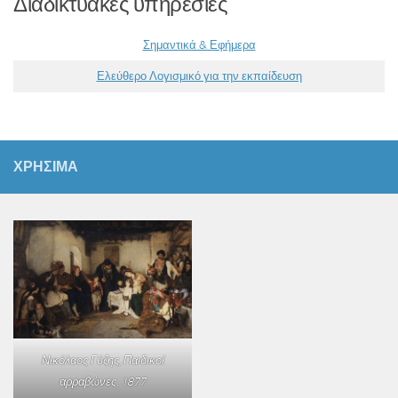
Διαδικτυακές υπηρεσίες
Σημαντικά & Εφήμερα
Ελεύθερο Λογισμικό για την εκπαίδευση
ΧΡΗΣΙΜΑ
Νικόλαος Γύζης,
Παιδικοί
αρραβώνες
, 1877