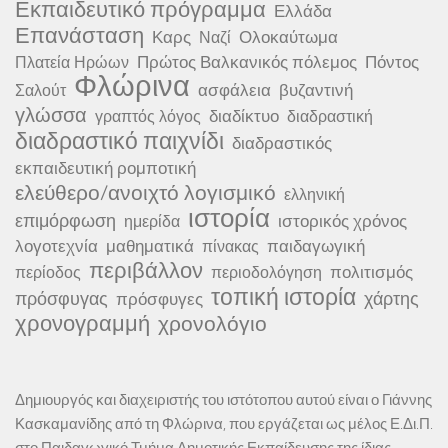
Εκπαιδευτικό πρόγραμμα
Ελλάδα
Επανάσταση
Καρς
Ολοκαύτωμα
Ναζί
Πρώτος Βαλκανικός πόλεμος
Πόντος
Πλατεία Ηρώων
Φλώρινα
ασφάλεια
βυζαντινή
Σαλούτ
γλώσσα
διαδίκτυο
γραπτός λόγος
διαδραστική
διαδραστικό παιχνίδι
διαδραστικός
εκπαιδευτική ρομποτική
ελεύθερο/ανοιχτό λογισμικό
ελληνική
ιστορία
επιμόρφωση
ιστορικός χρόνος
ημερίδα
λογοτεχνία
μαθηματικά
παιδαγωγική
πίνακας
περιβάλλον
πολιτισμός
περίοδος
περιοδολόγηση
τοπική ιστορία
πρόσφυγας
χάρτης
πρόσφυγες
χρονογραμμή
χρονολόγιο
Δημιουργός και διαχειριστής του ιστότοπου αυτού είναι ο Γιάννης
Κασκαμανίδης από τη Φλώρινα, που εργάζεται ως μέλος Ε.Δι.Π.
στο Παιδαγωγικό Τμήμα Δημοτικής Εκπαίδευσης της ίδιας