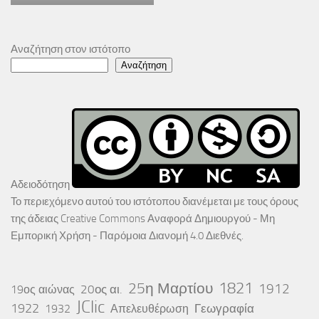
Αναζήτηση στον ιστότοπο
Αναζήτηση
Αδειοδότηση
Το περιεχόμενο αυτού του ιστότοπου διανέμεται με τους όρους
της άδειας
Creative Commons Αναφορά Δημιουργού - Μη
Εμπορική Χρήση - Παρόμοια Διανομή 4.0 Διεθνές
.
25η Μαρτίου
1821
1912
20ος αι.
19ος αιώνας
JClic
1922
Γεωγραφία
1932
Απελευθέρωση