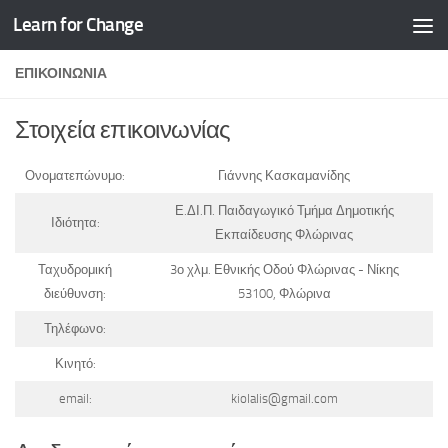
Learn for Change
Skip to content
ΕΠΙΚΟΙΝΩΝΙΑ
Στοιχεία επικοινωνίας
Ονοματεπώνυμο:
Γιάννης Κασκαμανίδης
Ε.ΔΙ.Π. Παιδαγωγικό Τμήμα Δημοτικής
Ιδιότητα:
Εκπαίδευσης Φλώρινας
Ταχυδρομική
3ο χλμ. Εθνικής Οδού Φλώρινας - Νίκης
διεύθυνση:
53100, Φλώρινα
Τηλέφωνο:
Κινητό:
email:
kiolalis@gmail.com